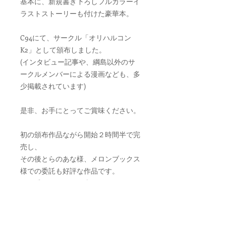
基本に、新規書き下ろしフルカラーイ
ラストストーリーも付けた豪華本。
C94にて、サークル「オリハルコン
K2」として頒布しました。
(インタビュー記事や、綱島以外のサ
ークルメンバーによる漫画なども、多
少掲載されています)
是非、お手にとってご賞味ください。
初の頒布作品ながら開始２時間半で完
売し、
その後とらのあな様、メロンブックス
様での委託も好評な作品です。
ぜひ愛でて頂けたら幸いです。
ゲーム『JINKI EXTEND Re:VISION』
の原画やCGを収めた、綱島志朗先生