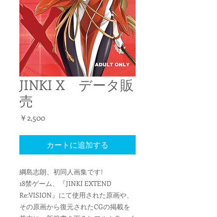
JINKI X データ販
売
価
￥2,500
格
カートに追加する
綱島志朗、初同人画集です!
18禁ゲーム、『JINKI EXTEND
Re:VISION』にて使用された原画や、
その原画から復元されたCGの掲載を