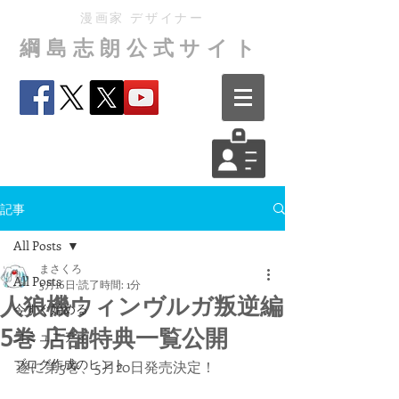
漫画家 デザイナー
綱島志朗公式サイト
記事
All Posts
まさくろ
All Posts
5月16日
読了時間: 1分
人狼機ウィンヴルガ叛逆編
今すぐ始める
コミュニティ
5巻 店舗特典一覧公開
ブログ作成のヒント
遂に第5巻、5月20日発売決定！