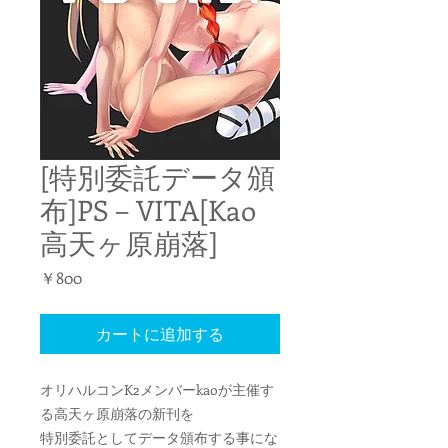
[特別委託データ頒
布]PS－VITA[Kao
高天ヶ原崩落]
価
￥800
格
カートに追加する
オリハルコンK2メンバーkaoが主催す
る高天ヶ原崩落の新刊を
特別委託としてデータ頒布する事にな