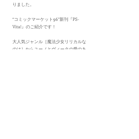
りました。
“コミックマーケット96”新刊『PS-
Vita!』のご紹介です！
大人気ジャンル［魔法少女リリカルな
のは］からユーノとヴィータの愛のあ
るエッチ❤
フルカラーで描かれる質感バツグンの
絡み❤
過去にKao先生がアンソロジーに提出
した原稿を基に、コマ割りやペン入れ
からやり直し、カラー化し、エロ可愛
さを大幅にパワーアップ！
この機会をお見逃しの無いように是非
お買い求めください！